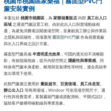
桃園市桃園區家樂福｜霧面型PVC門
簾安裝實例
本案位於
桃園市桃園區
，為
家樂福量販店
內部
員工出入口
區域
之通道門簾設置工程。由於此出入口與賣場動線相
通，為避免消費者誤闖後場空間，並兼顧員工辦公與作業區
之隱私與區隔性，現場選用
霧面型PVC門簾
作為視覺遮蔽
與出入口界線之設計方案。
霧面型門簾具備
半透明柔光效果
，可隱約透光但不清晰顯
影，有效阻隔視線，提升內部空間之
隱蔽性與專業感
。同
時保有門簾本身柔軟、耐用與安裝彈性等特性，適合高頻率
進出環境下使用。
此類門簾廣泛應用於
量販超市、百貨後場、員工休息室、
辦公出入口
等商用場域，Windoor 可依現場空間尺寸、通
行性與視覺需求，客製霧面門簾或搭配滑軌、平開式設計，
協助客戶建構明確動線與專業形象。