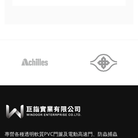
專營各種透明軟質PVC門簾及電動高速門、防蟲捕蟲