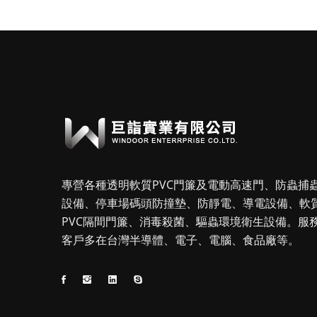
專營各種透明軟質PVC門簾及電動高速門、防蟲捕
設備、停車場碼頭防撞墊、防靜電、導電設備、軟
PVC隔間門簾、消毒殺菌、驅蟲環境衛生設備。服
客戶多在台灣半導體、電子、電腦、食品廠等。