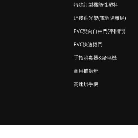
特殊訂製機能性塑料
焊接遮光架(電銲隔離屏)
PVC雙向自由門(平開門)
PVC快速捲門
手指消毒器&給皂機
商用捕蟲燈
高速烘手機