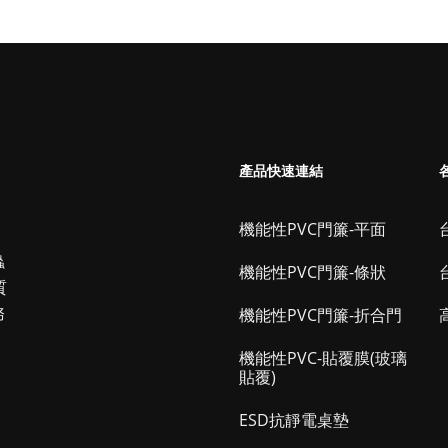
產品快速連結
機能性PVC門簾-平面
台
蟲
機能性PVC門簾-條狀
質
務
機能性PVC門簾-折合門
機能性PVC-貼覆膜(玻璃
貼覆)
ESD抗靜電桌墊