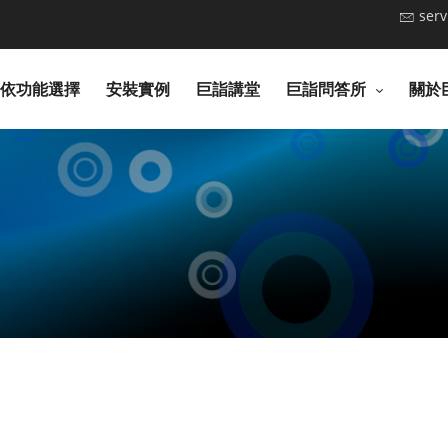
ser
依功能選擇
安裝實例
巨詣講堂
巨詣問答所
關於