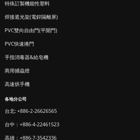
特殊訂製機能性塑料
焊接遮光架(電銲隔離屏)
PVC雙向自由門(平開門)
PVC快速捲門
手指消毒器&給皂機
商用捕蟲燈
高速烘手機
各地分公司
台北: +886-2-26626565
台中：+886-4-22461523
高雄：+886-7-3542336