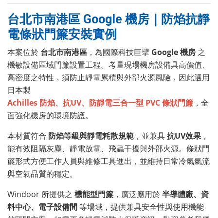
台北市南港區 Google 機房｜防焰抗靜
電條狀門簾安裝實例
本案位於
台北市南港區
，為國際科技巨擘
Google 機房
之
機敏設備區域門簾設置工程。考量現場機房設備具高價值、
高密度之特性，須防止靜電累積與外部火源風險，因此選用
日本製
Achilles 防焰、抗UV、防靜電三合一型 PVC 條狀門簾
，全
面強化機房的環境防護。
本材質符合
防焰等級與靜電耗散規範
，並兼具
抗UV效果
，
能有效阻隔灰塵、靜電放電、飛蟲干擾與外部火源。條狀門
簾形式方便工作人員與維修工具進出，並維持日常冷氣氣流
與空氣品質的穩定。
Windoor 所提供之
機能型門簾
，廣泛應用於
半導體廠、資
料中心、電子設備間
等場域，提供兼具安全性與使用機能