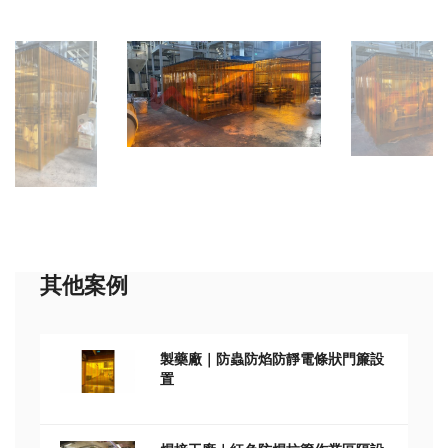
其他案例
製藥廠｜防蟲防焰防靜電條狀門簾設
置