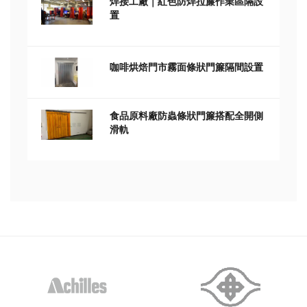
焊接工廠｜紅色防焊拉簾作業區隔設
置
咖啡烘焙門市霧面條狀門簾隔間設置
食品原料廠防蟲條狀門簾搭配全開側
滑軌