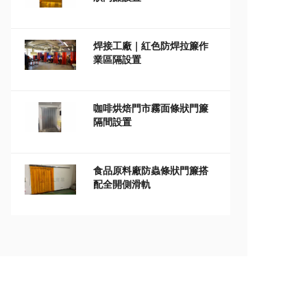
焊接工廠｜紅色防焊拉簾作
業區隔設置
咖啡烘焙門市霧面條狀門簾
隔間設置
食品原料廠防蟲條狀門簾搭
配全開側滑軌