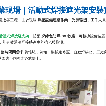
業現場｜活動式焊接遮光架安裝
境改善工程。由於現場
焊接設備連續作業、光源強烈
，工作人員
活動式焊接遮光架
，搭配
深綠色防焊PVC軟簾
，可根據設備位置
性，能有效過濾焊接時產生的強光與飛濺。
或
臨時隔間需求
的場域，例如：機械維修區、自動焊接島、工廠內部
以因應不同強光過濾需求。