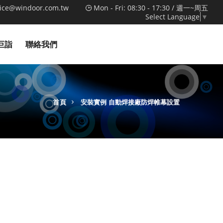
vice@windoor.com.tw
Mon - Fri: 08:30 - 17:30 / 週一~周五
Select Language
▼
巨詣
聯絡我們
首頁
安裝實例
自動焊接廠防焊帷幕設置