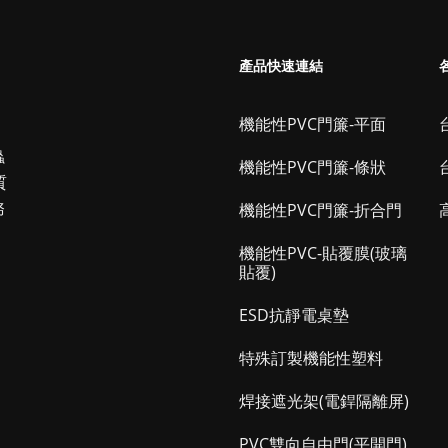
產品快速連結
機能性PVC門簾-平面
台
蟲
機能性PVC門簾-條狀
質
務
機能性PVC門簾-折合門
機能性PVC-貼覆膜(玻璃
貼覆)
ESD抗靜電桌墊
特殊訂製機能性塑料
焊接遮光架(電銲隔離屏)
PVC雙向自由門(平開門)