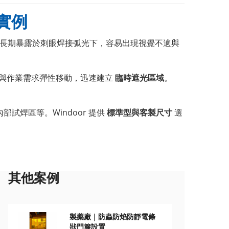
實例
長期暴露於刺眼焊接弧光下，容易出現視覺不適與
與作業需求彈性移動，迅速建立
臨時遮光區域
。
試焊區等。Windoor 提供
標準型與客製尺寸
選
其他案例
製藥廠｜防蟲防焰防靜電條
狀門簾設置