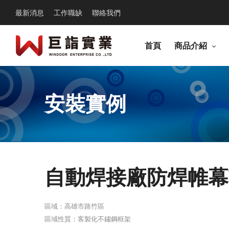
最新消息
工作職缺
聯絡我們
首頁
商品介紹
安裝實例
自動焊接廠防焊帷幕
區域：高雄市路竹區
區域性質：客製化不鏽鋼框架