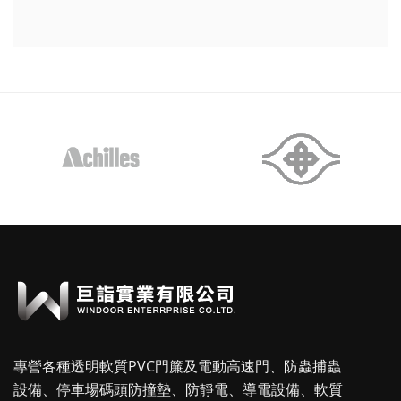
專營各種透明軟質PVC門簾及電動高速門、防蟲捕蟲
設備、停車場碼頭防撞墊、防靜電、導電設備、軟質