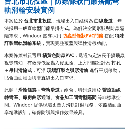
台北市北投區｜防蟲條狀門簾搭配彎
軌滑輪安裝實例
本案位於
台北市北投區
，現場出入口結構為
曲線走道
，無
法採用一般直線型門簾吊掛方式。為解決空間形狀與防蟲隔
離需求，Windoor 團隊採用
防蟲型條狀PVC門簾
搭配
特殊
訂製彎軌滑輪系統
，實現完整覆蓋與彈性滑移功能。
本案條簾材質選用
橘黃色防蟲PVC
，透過特定波長干擾飛蟲
視覺感知，有效降低蚊蟲入侵風險。上方門簾設計為
打孔
＋吊掛滑輪式
，可沿
現場訂製之弧形滑軌
進行平順移動，
貼合曲面牆面與非直線出入口需求。
此類「
滑輪條簾＋彎軌滑道
」組合，特別適用於
醫療動線
轉彎區、廠房曲形通道、食品加工間彎型隔間
等非標準空
間。Windoor 提供現場丈量與滑軌訂製服務，依照牆面曲
率精準設計，確保防護與操作效果兼具。