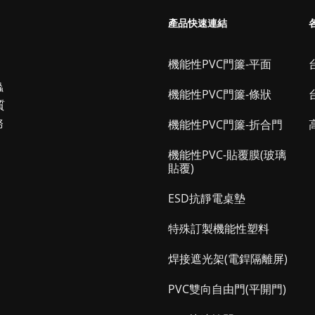
產品快速連結
機能性PVC門簾-平面
台
蟲
機能性PVC門簾-條狀
質
務
機能性PVC門簾-折合門
機能性PVC-貼覆膜(玻璃
貼覆)
ESD抗靜電桌墊
特殊訂製機能性塑料
焊接遮光架(電銲隔離屏)
PVC雙向自由門(平開門)