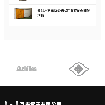
食品原料廠防蟲條狀門簾搭配全開側
滑軌