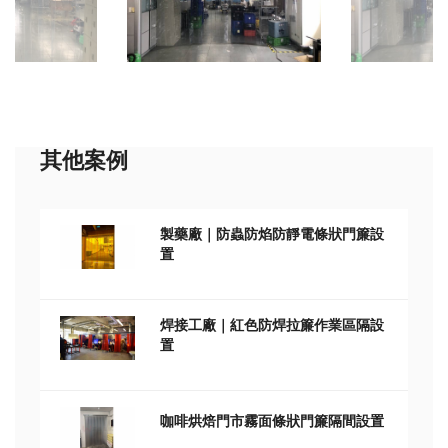
其他案例
製藥廠｜防蟲防焰防靜電條狀門簾設
置
焊接工廠｜紅色防焊拉簾作業區隔設
置
咖啡烘焙門市霧面條狀門簾隔間設置