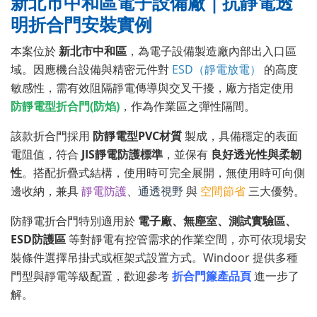
新北市中和區電子設備廠｜抗靜電透
明折合門安裝實例
本案位於
新北市中和區
，為電子設備製造廠內部出入口區
域。因應機台設備與精密元件對
ESD（靜電放電）
的高度
敏感性，需有效阻隔靜電傳導與交叉干擾，廠方指定使用
防靜電型折合門(防焰)
，作為作業區之彈性隔間。
該款折合門採用
防靜電型PVC材質
製成，具備穩定的表面
電阻值，符合
JIS靜電防護標準
，並保有
良好透光性與柔韌
性
。搭配折疊式結構，使用時可完全展開，無使用時可向側
邊收納，兼具
靜電防護
、
通透視野
與
空間節省
三大優勢。
防靜電折合門特別適用於
電子廠、無塵室、測試實驗區、
ESD防護區
等對靜電有控管需求的作業空間，亦可依現場安
裝條件選擇吊掛式或框架式設置方式。Windoor 提供多種
門型與靜電等級配置，歡迎參考
折合門簾產品頁
進一步了
解。