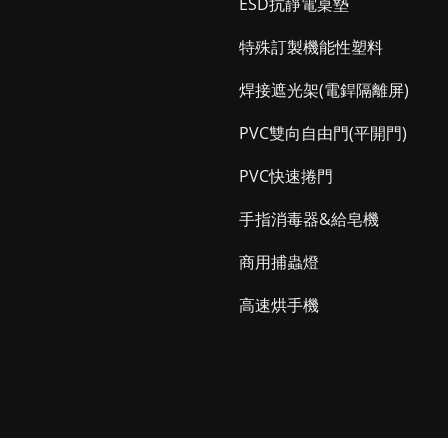
ESD抗靜電桌墊
特殊訂製機能性塑料
焊接遮光架(電銲隔離屏)
PVC雙向自由門(平開門)
PVC快速捲門
手指消毒器&給皂機
商用捕蟲燈
高速烘手機