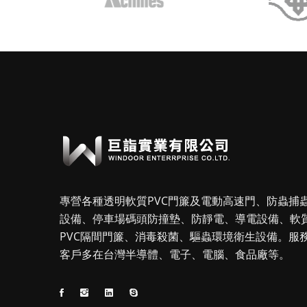
專營各種透明軟質PVC門簾及電動高速門、防蟲捕
設備、停車場碼頭防撞墊、防靜電、導電設備、軟
PVC隔間門簾、消毒殺菌、驅蟲環境衛生設備。服
客戶多在台灣半導體、電子、電腦、食品廠等。