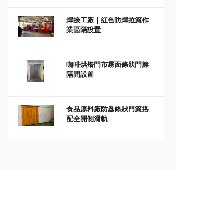
焊接工廠｜紅色防焊拉簾作
業區隔設置
咖啡烘焙門市霧面條狀門簾
隔間設置
食品原料廠防蟲條狀門簾搭
配全開側滑軌