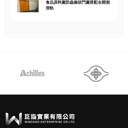
食品原料廠防蟲條狀門簾搭配全開側
滑軌