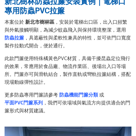
新北樹林防蟲拉簾安裝實例｜電梯口
專用防蟲PVC拉簾
本案位於
新北市樹林區
，安裝於電梯出口區，出入口頻繁
與外氣接觸明顯，為減少蚊蟲飛入與保持環境整潔，選用
防蟲拉簾
，具遮蔽性與柔軟性兼具的特性，並可依門口寬度
製作拉動式開合，便於通行。
此款門簾使用特殊橘黃色PVC材質，具備干擾昆蟲定位飛行
的效果，常應用於食品廠、物流作業區、後場出入口等場
所。門簾亦可與滑軌結合，製作直軌或彎軌拉簾結構，搭配
現場動線彈性設計。
更多防蟲專用門簾請參考
防蟲機能門簾分類
或
平面PVC門簾系列
，我們可依場域與氣流方向提供適合的門
簾形式與材質建議。