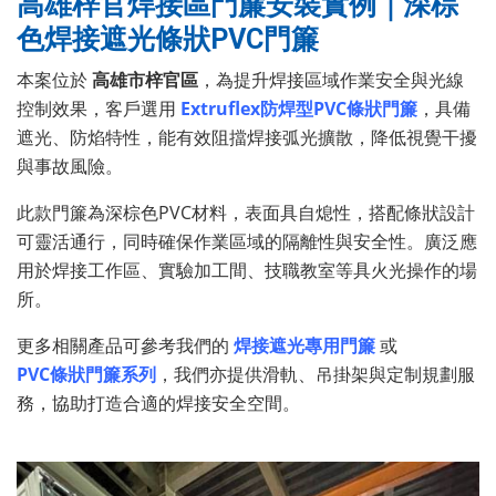
高雄梓官焊接區門簾安裝實例｜深棕
色焊接遮光條狀PVC門簾
本案位於
高雄市梓官區
，為提升焊接區域作業安全與光線
控制效果，客戶選用
Extruflex防焊型PVC條狀門簾
，具備
遮光、防焰特性，能有效阻擋焊接弧光擴散，降低視覺干擾
與事故風險。
此款門簾為深棕色PVC材料，表面具自熄性，搭配條狀設計
可靈活通行，同時確保作業區域的隔離性與安全性。廣泛應
用於焊接工作區、實驗加工間、技職教室等具火光操作的場
所。
更多相關產品可參考我們的
焊接遮光專用門簾
或
PVC條狀門簾系列
，我們亦提供滑軌、吊掛架與定制規劃服
務，協助打造合適的焊接安全空間。