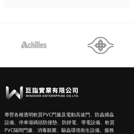
專營各種透明軟質PVC門簾及電動高速門、防蟲捕蟲
設備、停車場碼頭防撞墊、防靜電、導電設備、軟質
PVC隔間門簾、消毒殺菌、驅蟲環境衛生設備。服務