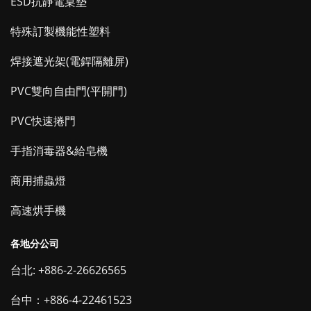
ESD抗靜電桌墊
特殊訂製機能性塑料
焊接遮光架(電銲隔離屏)
PVC雙向自由門(平開門)
PVC快速捲門
手指消毒器&給皂機
商用捕蟲燈
高速烘手機
各地分公司
台北: +886-2-26626565
台中：+886-4-22461523