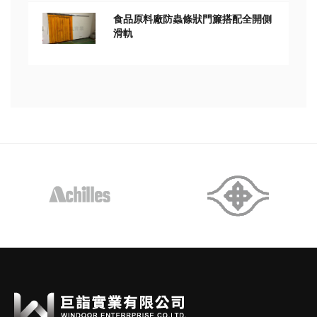
食品原料廠防蟲條狀門簾搭配全開側
滑軌