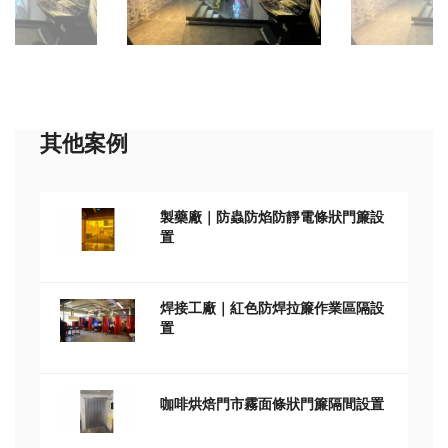
其他案例
製藥廠｜防蟲防焰防靜電條狀門簾設
置
焊接工廠｜紅色防焊拉簾作業區隔設
置
咖啡烘焙門市霧面條狀門簾隔間設置