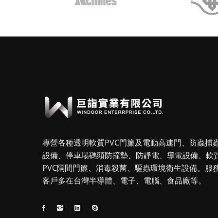
專營各種透明軟質PVC門簾及電動高速門、防蟲捕
設備、停車場碼頭防撞墊、防靜電、導電設備、軟
PVC隔間門簾、消毒殺菌、驅蟲環境衛生設備。服
客戶多在台灣半導體、電子、電腦、食品廠等。