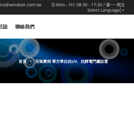
vice@windoor.com.tw
Mon - Fri: 08:30 - 17:30 / 週一~周五
Select Language
▼
巨詣
聯絡我們
首頁
安裝實例
軍方單位抗UV、抗靜電門簾設置