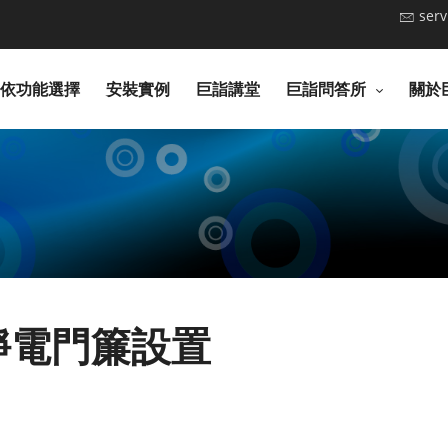
ser
依功能選擇
安裝實例
巨詣講堂
巨詣問答所
關於
靜電門簾設置