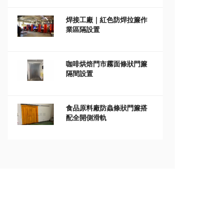
焊接工廠｜紅色防焊拉簾作
業區隔設置
咖啡烘焙門市霧面條狀門簾
隔間設置
食品原料廠防蟲條狀門簾搭
配全開側滑軌