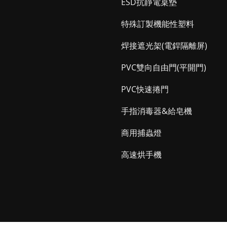
ESD抗靜電桌墊
特殊訂製機能性塑料
焊接遮光架(電銲隔離屏)
PVC雙向自由門(平開門)
PVC快速捲門
手指消毒器&給皂機
商用捕蟲燈
高速烘手機