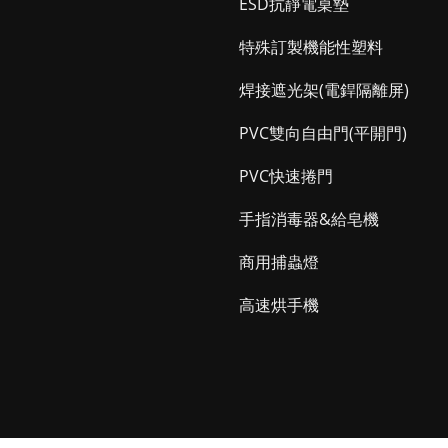
ESD抗靜電桌墊
特殊訂製機能性塑料
焊接遮光架(電銲隔離屏)
PVC雙向自由門(平開門)
PVC快速捲門
手指消毒器&給皂機
商用捕蟲燈
高速烘手機