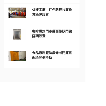
焊接工廠｜紅色防焊拉簾作
業區隔設置
咖啡烘焙門市霧面條狀門簾
隔間設置
食品原料廠防蟲條狀門簾搭
配全開側滑軌