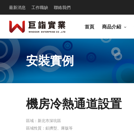
最新消息
工作職缺
聯絡我們
首頁
商品介紹
安裝實例
機房冷熱通道設置
區域：新北市深坑區
區域性質：鋁擠型、庫版等