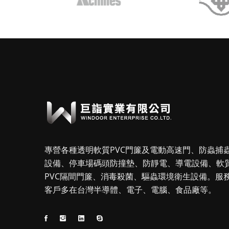
專營各種透明軟質PVC門簾及電動高速門、防蟲捕
設備、停車場碼頭防撞墊、防靜電、導電設備、軟
PVC隔間門簾、消毒殺菌、驅蟲環境衛生設備。服
客戶多在台灣半導體、電子、電腦、食品廠等。