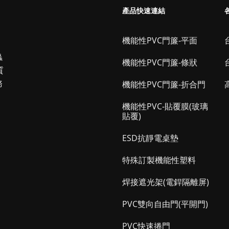
產品快速連結
機能性PVC門簾-平面
台
蟲
機能性PVC門簾-條狀
質
務
機能性PVC門簾-折合門
機能性PVC-貼覆膜(玻璃
貼覆)
ESD抗靜電桌墊
特殊訂製機能性塑料
焊接遮光架(電銲隔離屏)
PVC雙向自由門(平開門)
PVC快速捲門