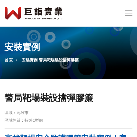
安裝實例
首頁
安裝實例
警局靶場裝設擋彈膠簾
警局靶場裝設擋彈膠簾
區域：高雄市
區域性質：特製C型鋼