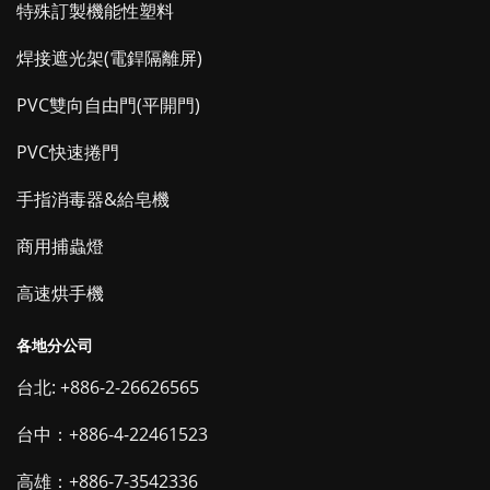
特殊訂製機能性塑料
焊接遮光架(電銲隔離屏)
PVC雙向自由門(平開門)
PVC快速捲門
手指消毒器&給皂機
商用捕蟲燈
高速烘手機
各地分公司
台北: +886-2-26626565
台中：+886-4-22461523
高雄：+886-7-3542336