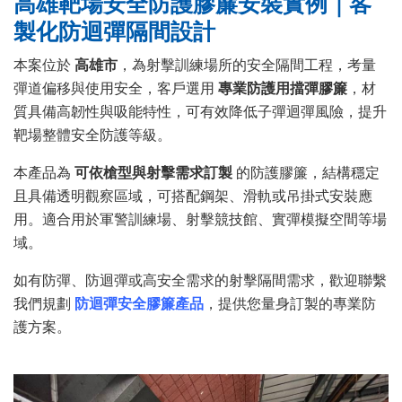
高雄靶場安全防護膠簾安裝實例｜客
製化防迴彈隔間設計
本案位於
高雄市
，為射擊訓練場所的安全隔間工程，考量
彈道偏移與使用安全，客戶選用
專業防護用擋彈膠簾
，材
質具備高韌性與吸能特性，可有效降低子彈迴彈風險，提升
靶場整體安全防護等級。
本產品為
可依槍型與射擊需求訂製
的防護膠簾，結構穩定
且具備透明觀察區域，可搭配鋼架、滑軌或吊掛式安裝應
用。適合用於軍警訓練場、射擊競技館、實彈模擬空間等場
域。
如有防彈、防迴彈或高安全需求的射擊隔間需求，歡迎聯繫
我們規劃
防迴彈安全膠簾產品
，提供您量身訂製的專業防
護方案。