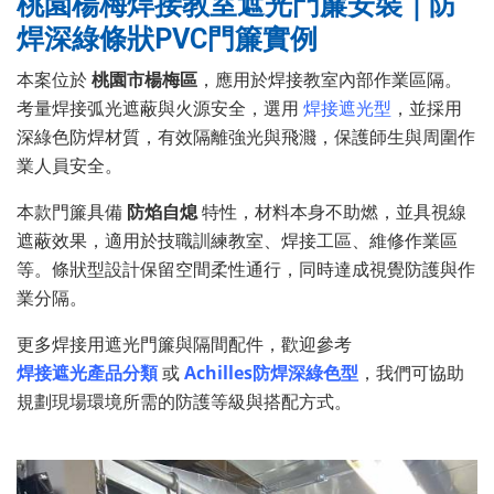
桃園楊梅焊接教室遮光門簾安裝｜防
焊深綠條狀PVC門簾實例
本案位於
桃園市楊梅區
，應用於焊接教室內部作業區隔。
考量焊接弧光遮蔽與火源安全，選用
焊接遮光型
，並採用
深綠色防焊材質，有效隔離強光與飛濺，保護師生與周圍作
業人員安全。
本款門簾具備
防焰自熄
特性，材料本身不助燃，並具視線
遮蔽效果，適用於技職訓練教室、焊接工區、維修作業區
等。條狀型設計保留空間柔性通行，同時達成視覺防護與作
業分隔。
更多焊接用遮光門簾與隔間配件，歡迎參考
焊接遮光產品分類
或
Achilles防焊深綠色型
，我們可協助
規劃現場環境所需的防護等級與搭配方式。