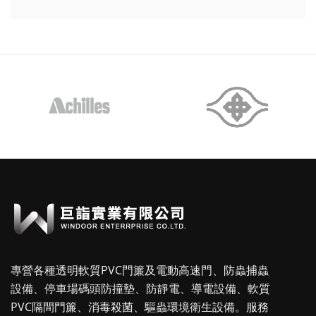
專營各種透明軟質PVC門簾及電動高速門、防蟲捕蟲
設備、停車場碼頭防撞墊、防靜電、導電設備、軟質
PVC隔間門簾、消毒殺菌、驅蟲環境衛生設備。服務