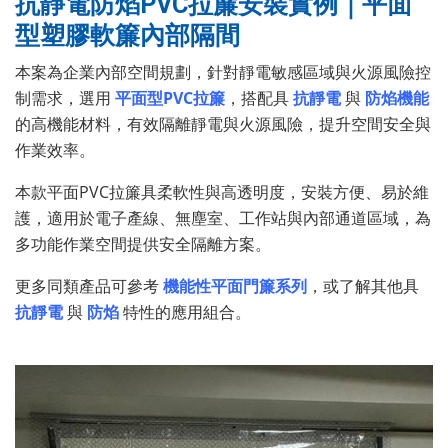
抗靜電防焰PVC拉簾安裝實例｜平面
型塑膠軟簾內部隔間
本案為企業內部空間規劃，針對靜電敏感區域與火源風險控
制需求，選用
平面型PVC拉簾
，搭配具
抗靜電
與
防焰機能
的高機能材料，有效隔離靜電與火源風險，提升空間安全與
作業效率。
本款平面PVC拉簾具柔軟性與高透明度，安裝方便、易於維
護，適用於電子產線、無塵室、工作站與內部通道區域，為
多功能作業空間提供安全隔離方案。
更多同類產品可參考
機能性平面門簾系列
，或了解其他具
抗靜電
與
防焰
特性的應用組合。