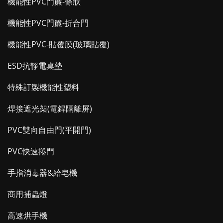
機能性PVC門簾-條狀
機能性PVC門簾-折合門
機能性PVC-貼覆膜(玻璃貼覆)
ESD抗靜電桌墊
特殊訂製機能性塑料
焊接遮光架(電銲隔離屏)
PVC雙向自由門(平開門)
PVC快速捲門
手指消毒器&給皂機
商用捕蟲燈
高速烘手機