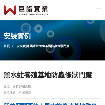
安裝實例
首頁
安裝實例
黑水虻養殖基地防蟲條狀門簾
黑水虻養殖基地防蟲條狀門簾
區域：新竹縣關西鎮
區域性質：水泥牆面