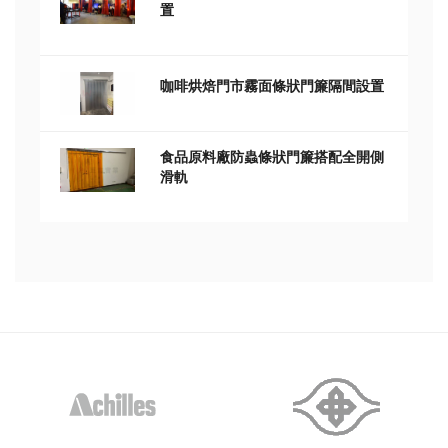
置
咖啡烘焙門市霧面條狀門簾隔間設置
食品原料廠防蟲條狀門簾搭配全開側
滑軌