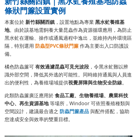
新竹縣關西鎮｜黑水虻養殖基地防蟲
條狀門簾設置實例
本案位於
新竹縣關西鎮
，設置地點為專業
黑水虻養殖基
地
。由於該基地需飼養大量昆蟲作為資源循環應用，為防止
黑水虻在運輸、操作或通風過程中逸出，並維持內外環境區
隔，特別選用
防蟲型PVC條狀門簾
作為主要出入口防護設
備。
橘色防蟲簾可
有效過濾昆蟲可見光波段
，令黑水虻難以辨
識外部空間，降低其外逃的可能性。同時維持通風與人員進
出的便利性，為養殖場域提供
視覺屏障與生物安全防線
。
此類防蟲簾廣泛應用於
食品工廠、生物養殖場、農業科技
中心、再生資源基地
等場所，Windoor 可依照養殖種類與
空間設計，建議最合適之
防蟲門簾產品
與配件搭配，協助
您達成安全與效率的雙重目標。