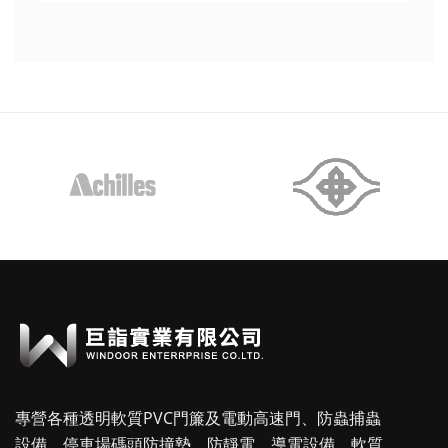
專營各種透明軟質PVC門簾及電動高速門、防蟲捕蟲
設備、停車場碼頭防撞墊、防靜電、導電設備、軟質