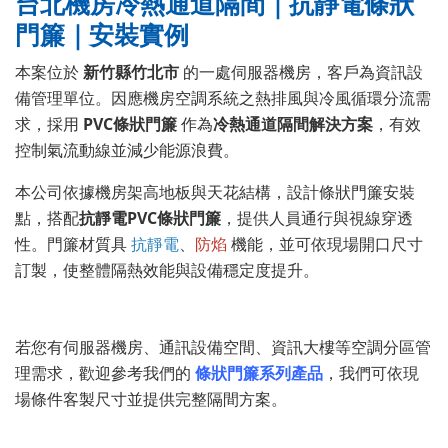
台北機房冷熱通道隔間｜抗靜電條狀
門簾｜安裝實例
本案位於
新竹縣竹北市
的一處伺服器機房，客戶為資訊設
備管理單位。因應機房空調系統之熱排風與冷風循環分流需
求，採用
PVC條狀門簾
作為
冷熱通道隔間解決方案
，有效
控制氣流動線並減少能源浪費。
本公司依據機房架高地板與天花結構，設計條狀門簾安裝
點，搭配
抗靜電PVC條狀門簾
，提供人員通行與視線穿透
性。門簾材質具
抗靜電
、
防焰
機能，並可依現場開口尺寸
訂製，使整體隔熱效能與設備穩定度提升。
若您有伺服器機房、通訊設備空間、資訊大樓等空調分區管
理需求，歡迎參考我們的
條狀門簾系列產品
，我們可依現
場條件客製尺寸並提供完整隔間方案。