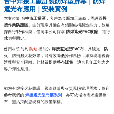
台中焊接工廠訂製防焊型屏幕｜防焊
遮光布應用｜安裝實例
本案位於
台中市工業區
，客戶為金屬加工廠商，需設置
焊
接作業防護區
。由於現場具備自有鋁製結構製造能力，故選
擇自行製作框架，僅向本公司採購
防焊遮光PVC軟簾
，進行
裁切與固定。
使用材質為具
防焰
機能的
焊接遮光型PVC布
，具濾光、防
火、防飛濺火花效果，能有效降低操作風險，維持現場視覺
遮蔽與安全隔離。此材質提供
整布販售
，適合具施工能力之
客戶彈性應用。
如您有焊接火花防護、視線遮蔽與火災風險管理需求，歡迎
參考我們的
焊接遮光型門簾系列
，亦可依場地需求選購整
布，靈活搭配您現有的設備架構。