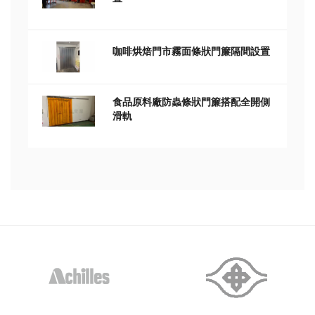
咖啡烘焙門市霧面條狀門簾隔間設置
食品原料廠防蟲條狀門簾搭配全開側
滑軌