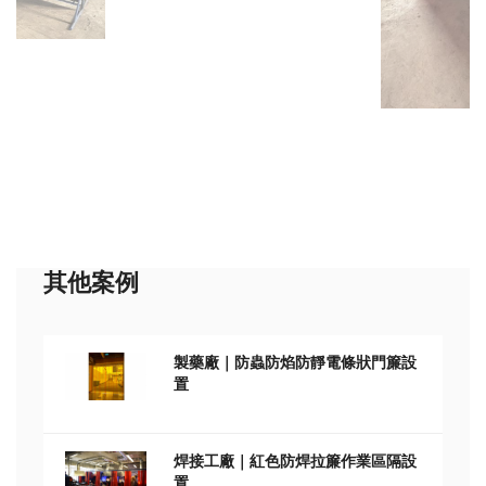
其他案例
製藥廠｜防蟲防焰防靜電條狀門簾設
置
焊接工廠｜紅色防焊拉簾作業區隔設
置