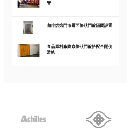
置
咖啡烘焙門市霧面條狀門簾隔間設置
食品原料廠防蟲條狀門簾搭配全開側
滑軌