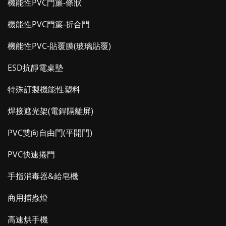
機能性PVC門簾-條狀
機能性PVC門簾-折合門
機能性PVC-貼覆膜(玻璃貼覆)
ESD抗靜電桌墊
特殊訂製機能性塑料
焊接遮光架(電銲隔離屏)
PVC雙向自由門(平開門)
PVC快速捲門
手指消毒器&給皂機
商用捕蟲燈
高速烘手機