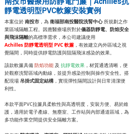
南投市醫療用防靜電門簾｜Achilles抗
靜電透明型PVC軟簾安裝實例
本案位於
南投市
，為
衛福部南投醫院洗腎中心
所規劃之作
業區域隔離工程。因應醫療場所對於
儀器防靜電、防焰安全
與飛沫隔離
的高標準需求，本公司建議使用
Achilles 防靜電透明型 PVC 軟簾
，有效建立內外區域之視
覺隔間，同時提供靜電防護與阻隔飛沫感染的效果。
該款軟簾具備
防焰功能
及
抗靜電效果
，材質通透清晰，便
於觀察洗腎區域內動線，並提升感染控制與操作安全性。搭
配現場
吊掛式固定結構
，實現彈性隔間設計與日常清潔便
利性。
本款平面PVC拉簾具柔軟性與高透明度，安裝方便、易於維
護，適用於電子產線、無塵室、工作站與內部通道區域，為
多功能作業空間提供安全隔離方案。