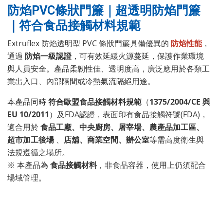
防焰PVC條狀門簾｜超透明防焰門簾
｜符合食品接觸材料規範
Extruflex 防焰透明型 PVC 條狀門簾具備優異的
防焰性能
，
通過
防焰一級認證
，可有效延緩火源蔓延，保護作業環境
與人員安全。產品柔韌性佳、透明度高，廣泛應用於各類工
業出入口、內部隔間或冷熱氣流隔絕用途。
本產品同時
符合歐盟食品接觸材料規範
（
1375/2004/CE 與
EU 10/2011
）及FDA認證，表面印有食品接觸符號(FDA)，
適合用於
食品工廠、中央廚房、屠宰場、農產品加工區、
超市加工後場
、
店舖、商業空間、辦公室
等需高度衛生與
法規遵循之場所。
※ 本產品為
食品接觸材料
，非食品容器，使用上仍須配合
場域管理。