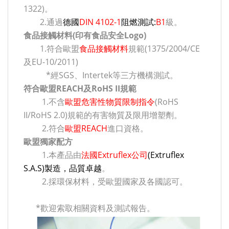
1322)。
2.通過
德國
DIN 4102-1
阻燃測試:
B1
級。
食品接觸材料(印有食品安全Logo)
1.符合歐盟
食品接觸材料
規範(1375/2004/CE
及EU-10/2011)
*經SGS、Intertek等三方機構測試。
符合歐盟REACH及RoHS II規範
1.不含
歐盟危害性物質限制指令
(RoHS
II/RoHS 2.0)規範的有害物質及限用增塑劑。
2.符合
歐盟REACH
進口資格。
歐盟獨家配方
1.本產品由
法國Extruflex公司
(Extruflex
S.A.S)製造，品質卓越
。
2.採環保材料，受歐盟國家及各國認可。
*歡迎索取相關資料及測試報告。