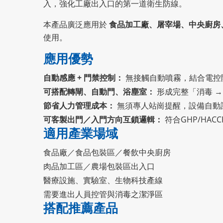
入，強化工廠出入口的第一道衛生防線。
本產品廣泛應用於
食品加工廠、屠宰場、中央廚房
使用。
應用優勢
自動感應 + 門禁控制：
無接觸自動噴霧，結合電控
可搭配轉閘、自動門、浴塵室：
形成完整「消毒 →
節省人力管理成本：
無須專人站崗提醒，設備自動
可客製出門／入門方向互鎖邏輯：
符合GHP/HAC
適用產業場域
食品廠／食品包裝區／餐飲中央廚房
肉品加工區／農場包裝區出入口
醫療設施、實驗室、生物科技產線
需要進出人員控管與消毒之潔淨區
搭配推薦產品