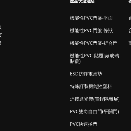
產品快速連結
機能性PVC門簾-平面
台
蟲
機能性PVC門簾-條狀
質
務
機能性PVC門簾-折合門
機能性PVC-貼覆膜(玻璃
貼覆)
ESD抗靜電桌墊
特殊訂製機能性塑料
焊接遮光架(電銲隔離屏)
PVC雙向自由門(平開門)
PVC快速捲門