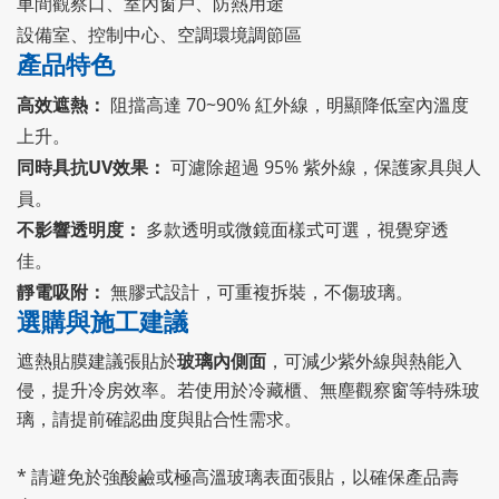
車間觀察口、室內窗戶、防熱用途
設備室、控制中心、空調環境調節區
產品特色
高效遮熱：
阻擋高達 70~90% 紅外線，明顯降低室內溫度
上升。
同時具抗UV效果：
可濾除超過 95% 紫外線，保護家具與人
員。
不影響透明度：
多款透明或微鏡面樣式可選，視覺穿透
佳。
靜電吸附：
無膠式設計，可重複拆裝，不傷玻璃。
選購與施工建議
遮熱貼膜建議張貼於
玻璃內側面
，可減少紫外線與熱能入
侵，提升冷房效率。若使用於冷藏櫃、無塵觀察窗等特殊玻
璃，請提前確認曲度與貼合性需求。
* 請避免於強酸鹼或極高溫玻璃表面張貼，以確保產品壽