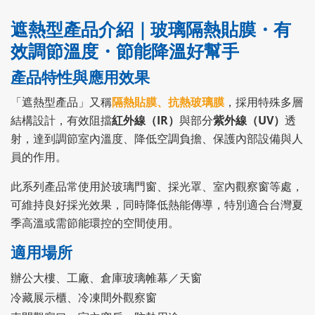
遮熱型產品介紹｜玻璃隔熱貼膜・有
效調節溫度・節能降溫好幫手
產品特性與應用效果
「遮熱型產品」又稱
隔熱貼膜、抗熱玻璃膜
，採用特殊多層
結構設計，有效阻擋
紅外線（IR）
與部分
紫外線（UV）
透
射，達到調節室內溫度、降低空調負擔、保護內部設備與人
員的作用。
此系列產品常使用於玻璃門窗、採光罩、室內觀察窗等處，
可維持良好採光效果，同時降低熱能傳導，特別適合台灣夏
季高溫或需節能環控的空間使用。
適用場所
辦公大樓、工廠、倉庫玻璃帷幕／天窗
冷藏展示櫃、冷凍間外觀察窗