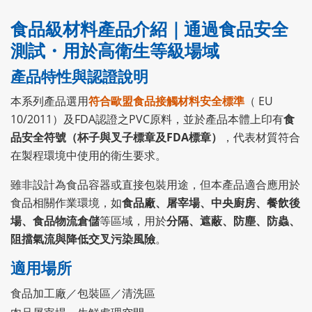
食品級材料產品介紹｜通過食品安全
測試・用於高衛生等級場域
產品特性與認證說明
本系列產品選用
符合歐盟食品接觸材料安全標準
（ EU
10/2011）及FDA認證之PVC原料，並於產品本體上印有
食
品安全符號（杯子與叉子標章及FDA標章）
，代表材質符合
在製程環境中使用的衛生要求。
雖非設計為食品容器或直接包裝用途，但本產品適合應用於
食品相關作業環境，如
食品廠、屠宰場、中央廚房、餐飲後
場、食品物流倉儲
等區域，用於
分隔、遮蔽、防塵、防蟲、
阻擋氣流與降低交叉污染風險
。
適用場所
食品加工廠／包裝區／清洗區