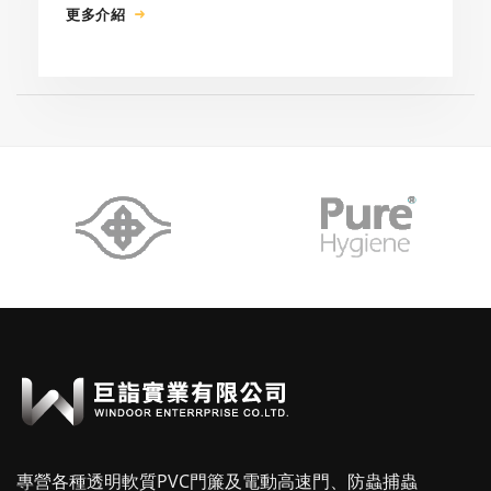
更多介紹
專營各種透明軟質PVC門簾及電動高速門、防蟲捕蟲