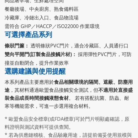
肉品屠宰場、生鮮處理空間
餐廳後場、中央廚房、熟食備料區
冷藏庫、冷鏈出入口、食品物流場
需符合 GHP／HACCP／ISO22000 作業環境
可選擇產品系列
條狀門簾：
透明條狀PVC門片，適合冷藏區、人員通行口
雙向平開門(訂製食品接觸片材)：
採用彈性PVC門片，可防
撞並自動閉合，提升作業效率
選購建議與使用提醒
本系列產品主要應用於
食品相關環境的隔間、遮蔽、防塵用
途
，其材料通過歐盟食品接觸安全測試，但
不適用於直接盛
裝食品或長時間接觸液態食材
。 若有搭配抗菌、防蟲、耐
寒等機能需求，可進一步選用複合材料。
* 歐盟食品安全標章(或FDA標章)可於門片明顯處確認，原
料證明與測試資料可提供查閱。
* 若為供應鏈稽核、食品驗廠用途，請提前備妥使用規模與