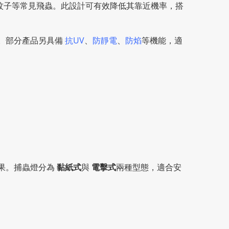
蚊子等常見飛蟲。此設計可有效降低其靠近機率，搭
。部分產品另具備
抗UV
、
防靜電
、
防焰
等機能，適
果。捕蟲燈分為
黏紙式
與
電擊式
兩種型態，適合安