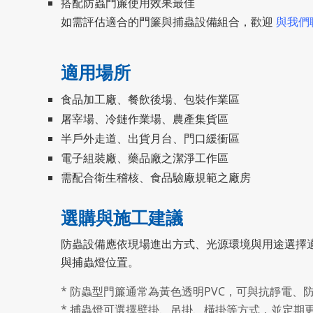
搭配防蟲門簾使用效果最佳
如需評估適合的門簾與捕蟲設備組合，歡迎
與我們
適用場所
食品加工廠、餐飲後場、包裝作業區
屠宰場、冷鏈作業場、農產集貨區
半戶外走道、出貨月台、門口緩衝區
電子組裝廠、藥品廠之潔淨工作區
需配合衛生稽核、食品驗廠規範之廠房
選購與施工建議
防蟲設備應依現場進出方式、光源環境與用途選擇適
與捕蟲燈位置。
* 防蟲型門簾通常為黃色透明PVC，可與抗靜電、
* 捕蟲燈可選擇壁掛、吊掛、橫掛等方式，並定期