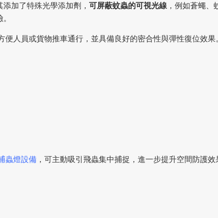
其添加了特殊光學添加劑，
可屏蔽蚊蟲的可視光線
，例如蒼蠅、
險。
方便人員或貨物推車通行，並具備良好的密合性與彈性復位效果
捕蟲燈設備
，可主動吸引飛蟲集中捕捉，進一步提升空間防護效
。