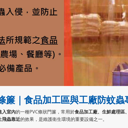
蟲條簾｜食品加工區與工廠防蚊蟲
進入室內
的一種PVC條狀門簾，常用於
食品加工廠、生鮮處理區
止飛蟲靠近
的效果，是維護衛生環境的重要設備之一。