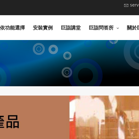
ser
依功能選擇
安裝實例
巨詣講堂
巨詣問答所
關於