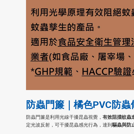
防蟲門簾｜橘色PVC防
防蟲門簾是利用光線干擾昆蟲視覺，
有效阻擋蚊蟲
定光波反射，可干擾昆蟲感光行為，達到
驅蟲與防