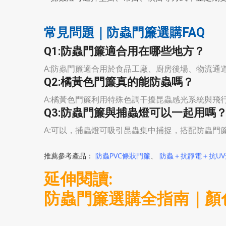
常見問題｜防蟲門簾選購FAQ
Q1:防蟲門簾適合用在哪些地方？
A:防蟲門簾適合用於食品工廠、廚房後場、物流通
Q2:橘黃色門簾真的能防蟲嗎？
A:橘黃色門簾利用特殊色調干擾昆蟲感光系統與飛
Q3:防蟲門簾與捕蟲燈可以一起用嗎
A:可以，捕蟲燈可吸引昆蟲集中捕捉，搭配防蟲門
推薦參考產品：
防蟲PVC條狀門簾
、
防蟲＋抗靜電＋抗U
延伸閱讀:
防蟲門簾選購全指南｜顏