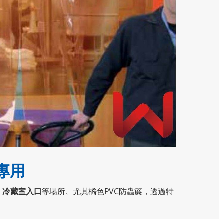
專用
、冷藏室入口
等場所。尤其橘色PVC防蟲簾，透過特