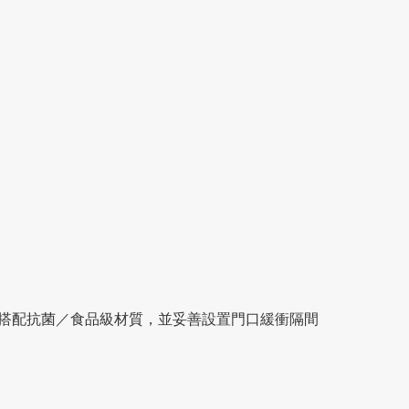
議搭配抗菌／食品級材質，並妥善設置門口緩衝隔間